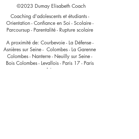
©2023 Dumay Elisabeth Coach
Coaching d'adolescents et étudiants -
Orientation - Confiance en Soi - Scolaire -
Parcoursup - Parentalité - Rupture scolaire
A proximité de: Courbevoie - La Défense -
Asnières sur Seine - Colombes - La Garenne
Colombes - Nanterre - Neuilly sur Seine -
Bois Colombes - Levallois - Paris 17 - Paris
16
Conformément aux articles L.616-1 et R.616-1
du code de la consommation, nous
proposons un dispositif de médiation de la
consommation. L'entité de médiation retenue
est : SMP- MEDIATION DE LA
CONSOMMATION. En cas de litige, vous
pouvez déposer votre réclamation sur son
site :
https://www.mediateur-consommation-
smp.fr/
ou par voie postale en écrivant à SMP
(Société de la Médiation Professionnelle -